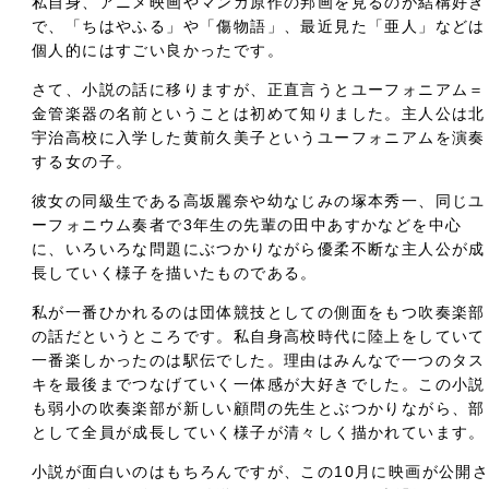
私自身、アニメ映画やマンガ原作の邦画を見るのが結構好き
で、「ちはやふる」や「傷物語」、最近見た「亜人」などは
個人的にはすごい良かったです。
さて、小説の話に移りますが、正直言うとユーフォニアム＝
金管楽器の名前ということは初めて知りました。主人公は北
宇治高校に入学した黄前久美子というユーフォニアムを演奏
する女の子。
彼女の同級生である高坂麗奈や幼なじみの塚本秀一、同じユ
ーフォニウム奏者で3年生の先輩の田中あすかなどを中心
に、いろいろな問題にぶつかりながら優柔不断な主人公が成
長していく様子を描いたものである。
私が一番ひかれるのは団体競技としての側面をもつ吹奏楽部
の話だというところです。私自身高校時代に陸上をしていて
一番楽しかったのは駅伝でした。理由はみんなで一つのタス
キを最後までつなげていく一体感が大好きでした。この小説
も弱小の吹奏楽部が新しい顧問の先生とぶつかりながら、部
として全員が成長していく様子が清々しく描かれています。
小説が面白いのはもちろんですが、この10月に映画が公開