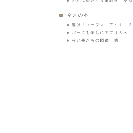
わかば塾みどり町教室 夏期
今月の本
響け！ユーフォニアム１～３
バッタを倒しにアフリカへ
赤い生きもの図鑑 他