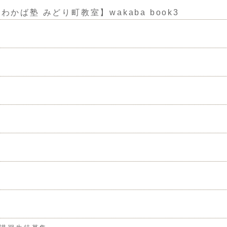
かば塾 みどり町教室】wakaba book3
金